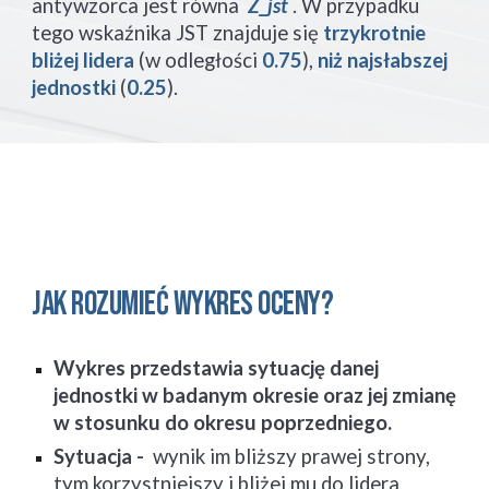
antywzorca jest równa 
Z_jst
 . W przypadku 
tego wskaźnika JST znajduje się 
trzykrotnie 
bliżej lidera
 (w odległości 
0.75
), 
niż najsłabszej 
jednostki
 (
0.25
).
Jak rozumieć wykres oceny?
Wykres przedstawia sytuację danej 
jednostki w badanym okresie oraz jej zmianę 
w stosunku do okresu poprzedniego.
Sytuacja - 
 wynik im bliższy prawej strony, 
tym korzystniejszy i bliżej mu do lidera 