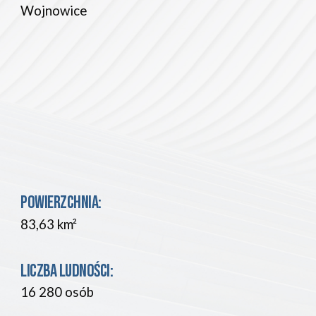
Wojnowice
POWIERZCHNIA:
83,63
 km²
L
ICZBA LUDNOŚCI
: 
16 280 
osób